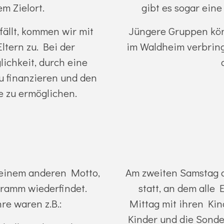
em Zielort.
gibt es sogar ein
fällt, kommen wir mit
Jüngere Gruppen kön
ltern zu. Bei der
im Waldheim verbring
ichkeit, durch eine
u finanzieren und den
le zu ermöglichen.
 einem anderen Motto,
Am zweiten Samstag d
ramm wiederfindet.
statt, an dem alle 
re waren z.B.:
Mittag mit ihren Ki
Kinder und die Sonde