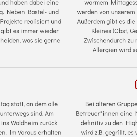
und haben dabei eine
warmem Mittagess
ng. Neben Bastel- und
werden von unserem K
rojekte realisiert und
Außerdem gibt es die
gibt es immer wieder
Kleines (Obst, G
scheiden, was sie gerne
Zwischendurch zu 
Allergien wird s
ag statt, an dem alle
Bei älteren Gruppe
unterwegs sind. Am
Betreuer*innen eine 
 ins Waldheim zurück
definitiv zu den Hig
. Im Voraus erhalten
wird z.B. gegrillt, e