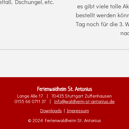
tall, Dschungel, etc.
es gibt viele tolle 
bestellt werden kön
Tag noch für die 3. 
na
Ferienwaldheim St. Antonius
Lange Alle 17 | 70435 Stuttgart Zuffenhausen
0155 66 0711 37 |
info@waldheim-st-antonius.de
Downloads
|
Impressum
© 2024 Ferienwaldheim St. Antonius